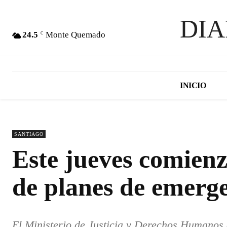
DI
24.5
Monte Quemado
C
INICIO
SANTIAGO
Este jueves comienz
de planes de emerge
El Ministerio de Justicia y Derechos Humanos