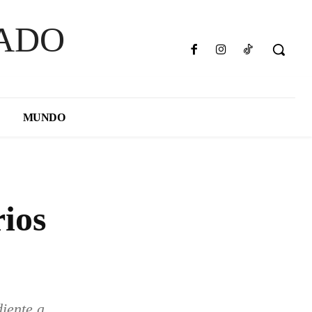
ADO
MUNDO
rios
iente a