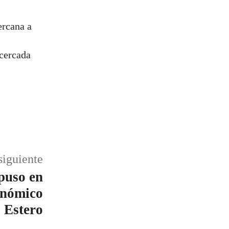
ercana a
 cercada
siguiente
puso en
onómico
l Estero