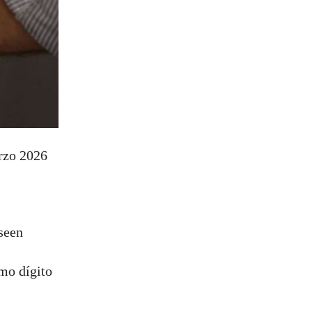
rzo 2026
oseen
imo dígito